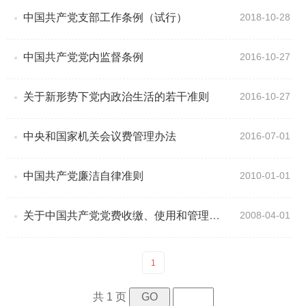
中国共产党支部工作条例（试行）
2018-10-28
●
中国共产党党内监督条例
2016-10-27
●
关于新形势下党内政治生活的若干准则
2016-10-27
●
中央和国家机关会议费管理办法
2016-07-01
●
中国共产党廉洁自律准则
2010-01-01
●
关于中国共产党党费收缴、使用和管理的规定
2008-04-01
●
1
共 1 页