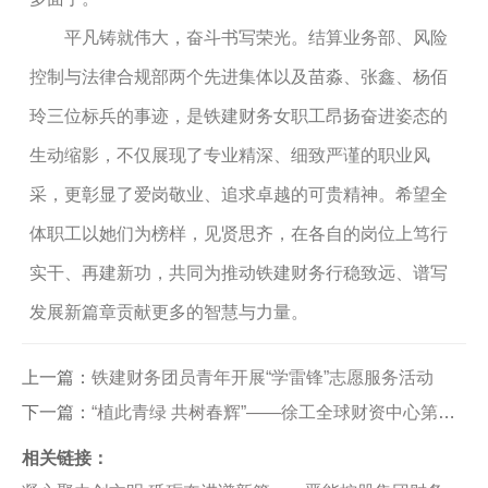
平凡铸就伟大，奋斗书写荣光。结算业务部、风险
控制与法律合规部两个先进集体以及苗淼、张鑫、杨佰
玲三位标兵的事迹，是铁建财务女职工昂扬奋进姿态的
生动缩影
，
不仅展现了专业精深、细致严谨的职业风
采，更彰显了爱岗敬业、追求卓越的可贵精神。希望全
体职工以她们为榜样，见贤思齐，在各自的岗位上笃行
实干、再建新功，共同为推动铁建财务行稳致远、谱写
发展新篇章贡献更多的智慧与力量。
上一篇：
铁建财务团员青年开展“学雷锋”志愿服务活动
下一篇：
“植此青绿 共树春辉”——徐工全球财资中心第二党支部组织开展义务植树主题活动
相关链接：