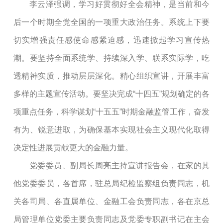
李云泽强调，
学习好贯彻好全会精神，是当前和今
后一个时期全党全国的一项重大政治任务
。系统上下要
切实增强责任感使命感紧迫感，迅速掀起学习宣传热
潮。
要坚持全面系统学、持续深入学、联系实际学，吃
透精神实质，推动层层深化。精心组织宣讲，开展丰富
多样的主题宣传活动。要坚决完成
“十四五”规划确定的各
项重点任务
，
科学谋划
“十五五”时期金融监管工作，奋发
有为
、锐意进取，为确保基本实现社会主义现代化取得
决定性进展贡献更大的金融力量。
党委委员、副局长周亮主持宣讲报告会，
在家的其
他党委委员，各首席，驻总局纪检监察组负责同志，机
关各司局、各直属单位、金融工会负责同志，
各在京总
局管理单位党
委主要负责同志及党委专职副书记
在主会