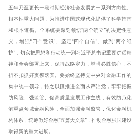
五
年乃至更长一段时期经济社会发展的一系列方向性、
根本性重大问题，为推进中国式现代化提供了科学指南
和
根本
遵循
。全系统
要
深刻领悟
“两个确立”的决定性意
义，
增强
“四个意识”、坚定“四个自信”、做到“两个维
护”
，切实把思想和行动统一到习近平总书记重要讲话精
神和全会部署上来，保持战略定力，增强必胜信心，不
折不扣抓好贯彻落实。
要
始终坚持
党中央
对金融工作的
集中统一领导
，
持之以恒推进全面从严治党
，
牢牢把握
防风险、强监管、促高质量发展工作主线，有效
防范化
解重点领域金融风险，
全面加强
金融监管，优化金融机
构体系
，统筹做好金融
“五篇大文章”
，
推动金融强国建设
取得新的重大进展。