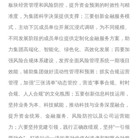
板块经营管理和风险防控，提升资金预测的时效性与精
准度
，为集团科学决策提供支撑；三要
创新金融服务模
式，主动下沉成员单位开展沉浸式调研，
为
不同规模、
不同发展阶段的成员单位提供定制化金融服务方案，助
力集团高端化、智能化、绿色化、高效化发展；四要
加
强风险合规体系建设，
发挥全面风险管理系统一期项目
效能，
辅助集团
做好
流动性管理和预测
；
抓实合规运营
管理，
加强
“三张清单”动态
管控
，
营造
“事事合规
、
时时
合规、人人合规
”的文化氛围
；五要
创新信息科技运用，
坚持业务为本、科技赋能，推动科技与业务深度融合，
提升
资金
统筹
、
金融
服务、风险防控
以及公司运营能
力；六要坚持党建引领，践行正确政绩观，坚持
“一引领