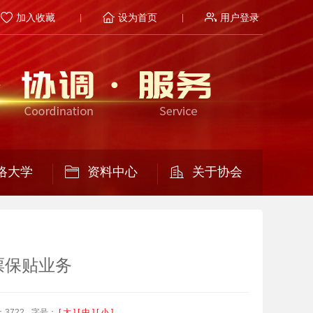
加入收藏
设为首页
用户登录
络大学
资料中心
关于协会
票保贴业务
3722
字号：
[ 大 ]
[ 中 ]
[ 小 ]