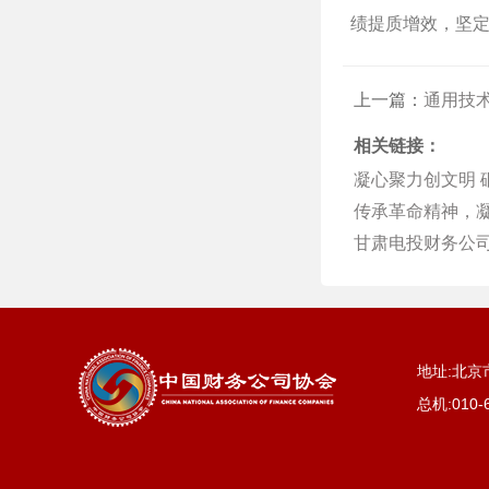
绩提质增效，坚
上一篇：
通用技术
相关链接：
凝心聚力创文明
传承革命精神，
甘肃电投财务公
地址:北京
总机:
010-