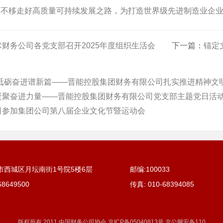
定不移走好高质量可持续发展之路，为打造世界级先进制造业企
财务公司各党支部召开2025年度组织生活会
下一篇：
锚定文化
 砥砺奋进谱新篇——晋能控股集团财务有限公司扎实推进精神文
凝聚奋进力量——晋能控股集团财务有限公司党支部主题党日活
司参加集团公司第八届企业文化节暨运动会
市西城区月坛南街1号院5楼6层
邮编:100033
68649500
传真:
010-68394085
版权所有 2011 中国财务公司协会 京ICP备05040813号 京公网安备110