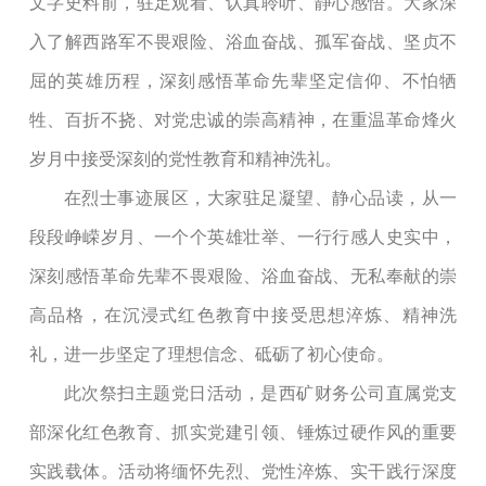
文字史料前，驻足观看、认真聆听、静心感悟。大家深
入了解西路军不畏艰险、浴血奋战、孤军奋战、坚贞不
屈的英雄历程，深刻感悟革命先辈坚定信仰、不怕牺
牲、百折不挠、对党忠诚的崇高精神，在重温革命烽火
岁月中接受深刻的党性教育和精神洗礼。
在烈士事迹展区，大家驻足凝望、静心品读，从一
段段峥嵘岁月、一个个英雄壮举、一行行感人史实中，
深刻感悟革命先辈不畏艰险、浴血奋战、无私奉献的崇
高品格，在沉浸式红色教育中接受思想淬炼、精神洗
礼，进一步坚定了理想信念、砥砺了初心使命。
此次祭扫主题党日活动，是西矿财务公司直属党支
部深化红色教育、抓实党建引领、锤炼过硬作风的重要
实践载体。活动将缅怀先烈、党性淬炼、实干践行深度