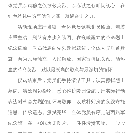
体党员以肃穆之仪致敬英烈、以赤诚之心叩问初心，在
红色洗礼中筑牢信仰之基、凝聚奋进之力。
活动现场庄严肃穆，全体党员佩戴党员徽章、着装
庄重整洁，列队有序步入陵园。在巍峨矗立的革命烈士
纪念碑前，党员代表向先烈敬献花篮，全体人员垂首默
哀，向为民族独立、人民解放、国家富强抛头颅、洒热
血的革命英烈，致以最崇高的敬意与最深切的缅怀。
仪式结束后，党员们手持清洁工具，认真擦拭烈士
墓碑、清除周边杂物、悉心维护陵园设施，用实际行动
表达对革命先烈的缅怀与敬仰，以质朴躬身的实践寄托
追思、传承遗志。擦拭完毕，全体党员有序走进西路军
纪念馆，在一张张历史图片、一件件珍贵实物、一段段