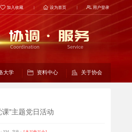
加入收藏
设为首页
用户登录
络大学
资料中心
关于协会
党课”主题党日活动
：334
字号：
[ 大 ]
[ 中 ]
[ 小 ]