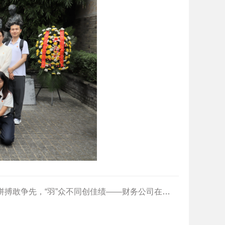
敢争先，“羽”众不同创佳绩——财务公司在2025年中车员工运动会羽毛球比赛中首夺佳绩