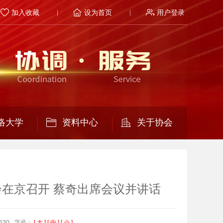
加入收藏
设为首页
用户登录
络大学
资料中心
关于协会
在京召开 蔡奇出席会议并讲话
30
字号：
[ 大 ]
[ 中 ]
[ 小 ]