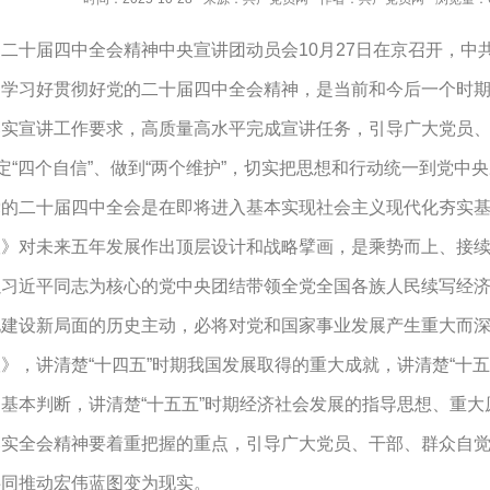
二十届四中全会精神中央宣讲团动员会10月27日在京召开，中
，学习好贯彻好党的二十届四中全会精神，是当前和今后一个时
实宣讲工作要求，高质量高水平完成宣讲任务，引导广大党员、
坚定“四个自信”、做到“两个维护”，切实把思想和行动统一到党中
党的二十届四中全会是在即将进入基本实现社会主义现代化夯实
议》对未来五年发展作出顶层设计和战略擘画，是乘势而上、接
以习近平同志为核心的党中央团结带领全党全国各族人民续写经
化建设新局面的历史主动，必将对党和国家事业发展产生重大而
》，讲清楚“十四五”时期我国发展取得的重大成就，讲清楚“十
基本判断，讲清楚“十五五”时期经济社会发展的指导思想、重
实全会精神要着重把握的重点，引导广大党员、干部、群众自觉
共同推动宏伟蓝图变为现实。