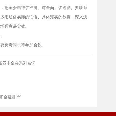
向，把全会精神讲准确、讲全面、讲透彻。要联系
，多用通俗易懂的话语、具体翔实的数据，深入浅
实增强宣讲实效。
议。
主要负责同志等参加会议。
届四中全会系列名词
“金融讲堂”