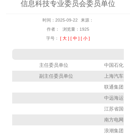
信息科技专业委员会委员单位
时间：2025-09-22
来源：
作者：
浏览量：1925
字号：
[ 大 ]
[ 中 ]
[ 小 ]
主任委员单位
中国石化财务
副主任委员单位
上海汽车集团
联通集团财务
中远海运集团
江苏省国信集
南方电网财务
浪潮集团财务