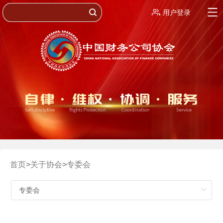
用户登录
首页
>
关于协会
>
专委会