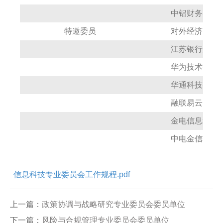
中铝财务有限
特邀委员
对外经济贸易大
江苏银行股份
华为技术有限公
华通科技有限公
融联易云金融
金电信息科技
中电金信软件
信息科技专业委员会工作规程.pdf
上一篇：
政策协调与战略研究专业委员会委员单位
下一篇：
风险与合规管理专业委员会委员单位