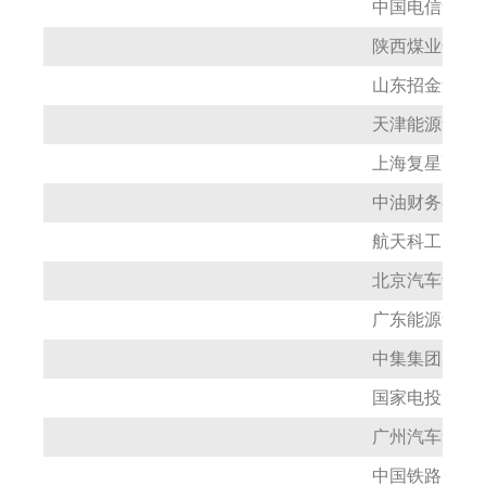
中国电信集团
陕西煤业化工
山东招金集团
天津能源集团
上海复星高科
中油财务有限
航天科工财务
北京汽车集团
广东能源集团
中集集团财务
国家电投财务
广州汽车集团
中国铁路财务