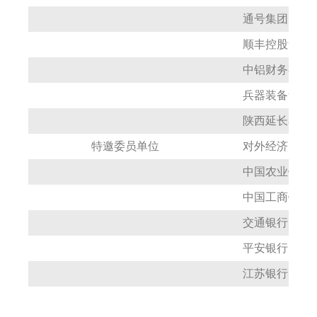
通号集团财务
顺丰控股集团
中铝财务有限
兵器装备集团
陕西延长石油
特邀委员单位
对外经济贸易大
中国农业银行
中国工商银行
交通银行
平安银行
江苏银行