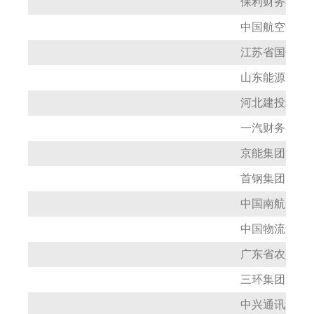
保利财务有限
中国航空集团
江苏省国信集
山东能源集团
河北建投集团
一汽财务有限
京能集团财务
首钢集团财务
中国南航集团
中国物流集团
广东省农垦集
三环集团财务
中兴通讯集团