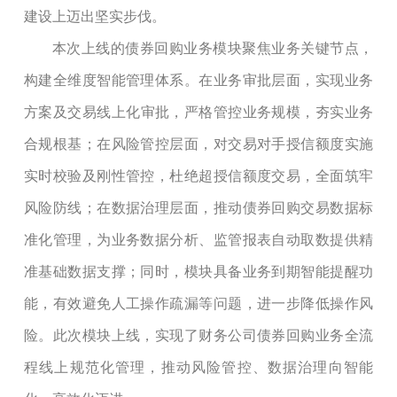
建设上迈出坚实步伐。
本次上线的
债券
回购业务模块聚焦业务关键节点，
构建全维度智能管理体系。在业务审批层面，实现业务
方案
及
交易
线上化
审批，严格管控业务规模，夯实业务
合规根基；在风险管控层面，对交易对手授信额度实施
实时校验及刚性管控，杜绝超授信额度交易，全面筑牢
风险防线；在数据治理层面，推动
债券
回购交易数据标
准化管理，为业务数据分析、监管报表自动取数提供精
准基础数据支撑；同时，模块
具备
业务到期
智能
提醒功
能，有效避免人工操作疏漏等问题，进一步降低操作风
险。此次模块上线，实现了财务公司
债券
回购业务全流
程线上规范化
管理
，推动风险管控、数据治理向智能