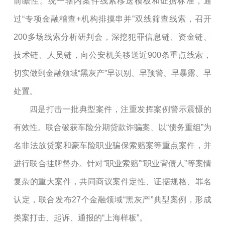
前瞻性。统一辖内案件线索移送模板和证据标准，通
过“专项金融稽查+机构排摸串并”双线筛查线索，召开
200多场线索分析研判会，深挖犯罪信息链、资金链、
技术链、人员链，向公安机关移送近900条重点线索，
切实做到金融领域“黑灰产”早识别、早预警、早暴露、早
处置。
四是打击一批典型案件，注重发挥案例警示震慑的
有效性。联合破获车险分期贷款诈骗案、以“债务重组”为
名非法放贷案和豪车险职业骗保索赔案等重点案件，并
进行联合挂牌督办。针对“职业索赔”“职业背债人”等案情
复杂的重大案件，共同商议案件定性、证据规格、罪名
认定，联合发布27个金融领域“黑灰产”典型案例，形成
类案打击、起诉、通报的“上海样板”。