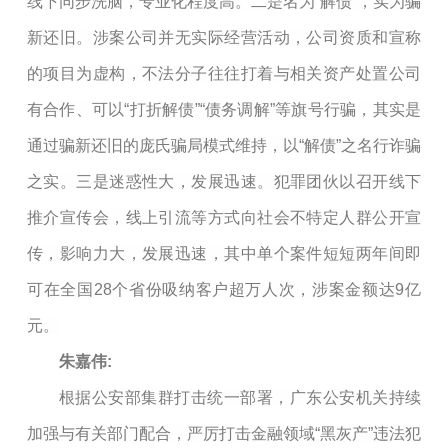
线下同步洗脑，专业化程度高。二是名为“解债”，实为骗
新还旧。涉案公司并无实际经营活动，公司资质和宣称
的项目为虚构，不法分子往往打着与相关资产处置公司
有合作、可以“打折解债”“债务调解”等旗号行骗，其实是
通过骗新还旧的庞氏骗局模式维持，以“解债”之名行诈骗
之实。三是迷惑性大，发展迅速。犯罪团伙以召开线下
推介宣传会，线上引流等方式向社会不特定人群公开宣
传，影响力大，发展迅速，其中单个案件短短两年间即
可在全国28个省份吸纳客户超万人次，涉案金额达9亿
元。
朱嘉伟:
根据公安部集群打击统一部署，广东公安机关持续
加强与有关部门配合，严厉打击金融领域“黑灰产”违法犯