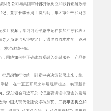
陕煤财务公司与集团审计部开展树立和践行正确政绩
书记、董事长李永周主持活动，集团审计部和财务
会纪实》视频，学习
习近平
总书记在参加江苏代表团
领导人员廉洁从业规定
》
，通过原原本本学、逐段
基、校准政绩坐标。
当，围绕如何把正确政绩观融入金融服务、产品创
，把思想和行动统一到党中央决策部署上来，统一
的举措，在十五五开局之年展现新担当、实现新作
向。
深刻领会习近平总书记重要讲话中蕴含的发展
效为中国式现代化建设添砖加瓦。
二要牢固树
立和
教育，涵养
“功成不必在我，功成必定有我”的境界格