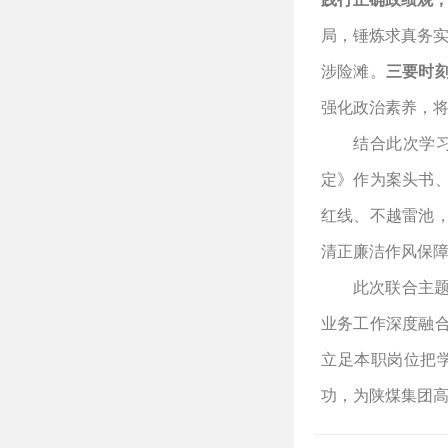
局，锤炼求真务实
涉险滩。
三要时
强化政治素养，
结合此次学
定》作为案头书
红线、不越雷池
清正廉洁作风保
此次联合主
业务工作深度融
立足本职岗位把
功，为陕煤集团