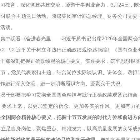
学习教育，深化党建共建交流，凝聚干事创业合力，
3月24日，
研讨联合主题党日活动。陕煤集团审计部总经理、财务公司党委
加活动。
员集中观看《奋进春光里
——习近平总书记出席2026年全国两
学习《习近平关于树立和践行正确政绩观论述摘编》《国有企业
员干部深刻把握正确政绩观的核心要义、实践要求，筑牢思想根
环节，党员代表紧扣主题，结合岗位实际谈认识、讲体会、话担
工作进行深入交流，进一步明晰履职方向、凝聚实干共识。
党员干部要把学习贯彻全国两会精神与践行正确政绩观紧密结合
作要求上来，以更加坚定的信念、更加务实的作风、更加有力
会全国两会精神核心要义，把握十五五发展的时代方位和前进方
，立足自身岗位，聚焦重点、精准发力，以高质量发展的实际成
，锤炼新时代党员干部的政治品格和实干作风。
要扎实开展学习