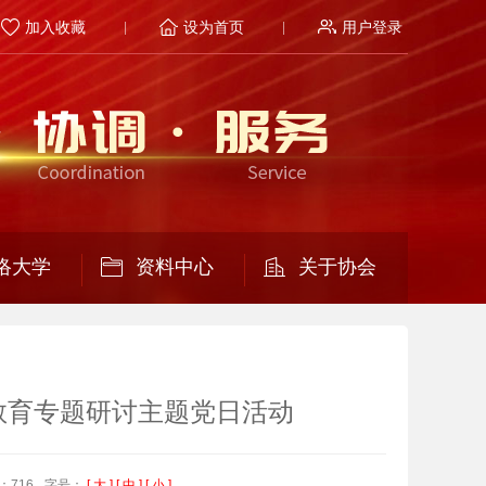
加入收藏
设为首页
用户登录
络大学
资料中心
关于协会
教育专题研讨主题党日活动
：716
字号：
[ 大 ]
[ 中 ]
[ 小 ]