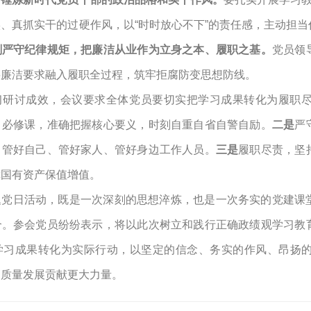
、真抓实干的过硬作风，以“时时放心不下”的责任感，主动担
刻严守纪律规矩，把廉洁从业作为立身之本、履职之基。
党员领
将廉洁要求融入履职全过程，筑牢拒腐防变思想防线。
习研讨成效，会议要求全体党员要切实把学习成果转化为履职
、必修课，准确把握核心要义，时刻自重自省自警自励。
二是
严
，管好自己、管好家人、管好身边工作人员。
三是
履职尽责，坚
障国有资产保值增值。
题党日活动，既是一次深刻的思想淬炼，也是一次务实的党建课
合。参会党员纷纷表示，将以此次树立和践行正确政绩观学习教
学习成果转化为实际行动，以坚定的信念、务实的作风、昂扬
高质量发展贡献更大力量。