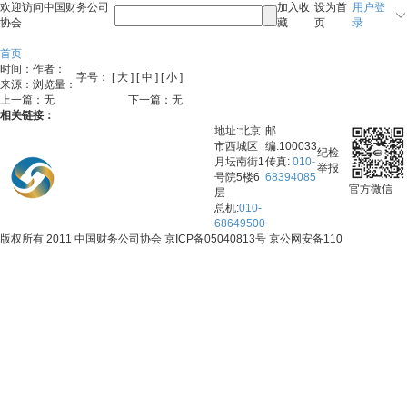
欢迎访问中国财务公司
加入收
设为首
用户登
协会
藏
页
录
首页
时间：
作者：
字号：
[ 大 ]
[ 中 ]
[ 小 ]
来源：
浏览量：
上一篇：无
下一篇：无
相关链接：
地址:北京
邮
市西城区
编:100033
纪检
月坛南街1
传真:
010-
举报
号院5楼6
68394085
官方微信
层
总机:
010-
68649500
版权所有 2011 中国财务公司协会 京ICP备05040813号 京公网安备110