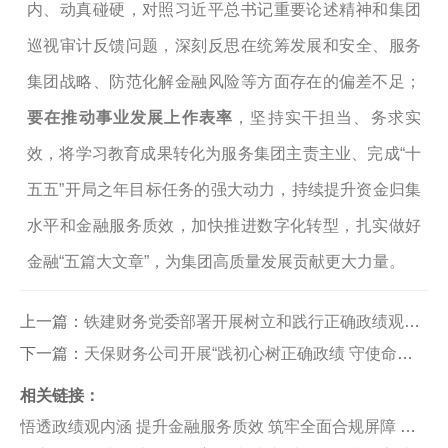
内、动真碰硬，对照习近平总书记重要
论述
精神
和集团
巡视审计反馈问题，深刻反思在统筹发展和安全、服务
集团战略、防范化解金融风险等方面存在的偏差不足；
要在推动事业发展上作表率
，坚持实干担当、务求实
效，将学习教育成果转化为服务集团主责主业、完成
“十
五五”开局之年
目标任务的强大动力，持续提升资金归集
水平和金融服务质效，加快推进数字化转型，扎实做好
金融
“五篇大文章”，为集团高质量发展贡献更大力量。
上一篇：
铁建财务党委部署开展树立和践行正确政绩观学习教育工作
下一篇：
天保财务公司开展“践初心树正确政绩 守使命促金融实干”主题党日活动
相关链接：
悟透政绩观内涵 提升金融服务质效 筑牢全面合规屏障 中车财务公司国际结算党支部书记赵普讲授专题党课