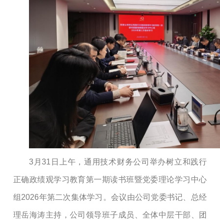
3
月
31
日
上午
，通用技术财务公司举办树立和践行
正确政绩观学习教育
第一期
读书班暨党委理论学习中心
组
2026年第二次集体学习。会议由公司党委书记、总经
理岳海涛主持，公司领导班子成员、全体中层干部
、
团