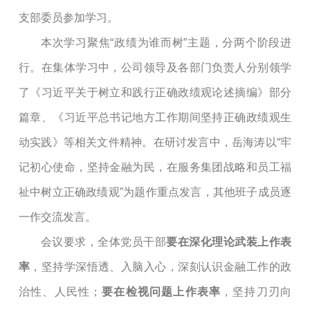
支部委员
参加学习。
本次学习聚焦
“政绩为谁而树”主题，分两个阶段进
行。
在集体学习中，
公司领导
及
各部门负责人分别领学
了《习近平关于树立和践行正确政绩观论述摘编》
部分
篇章
、《习近平总书记地方工作期间坚持正确政绩观生
动实践》
等相关文件精神。在研讨发言中，
岳海涛以
“牢
记初心使命，坚持金融为民，在服务集团战略和员工福
祉中树立正确政绩观”为题作重点发言，其他班子成员逐
一作交流发言。
会议要求，
全体
党员干部
要在深化理论武装上作表
率
，坚持学深悟透、入脑入心，深刻认识金融工作的政
治性、人民性；
要在检视问题上作表率
，坚持刀刃向